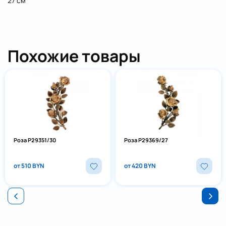
27 см
Похожие товары
Роза P29351/30
Роза P29369/27
от 510 BYN
от 420 BYN