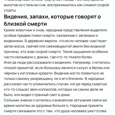
вынутое из стены во сне, воспринималось как символ скорой
утраты.
Видения, запахи, которые говорят о
близкой смерти
Кроме животных и снов, народные представления выделяли
особые предвестники смерти, связанные с запахами и
видениями. В деревнях верили, что если человек чувствует
запах воска, свечей или свежевырытой земли без видимой
причины, это знак скорой смерти. Такие ощущения особенно
часто связывали с домом, где кто-то тяжело болен.
Иногда люди рассказывали о видениях. Например, считалось
плохой приметой, если больному являлся силуэт в белом или
чёрном у изголовья кровати. Видение могло появиться не
только самому умирающему, но и его близким. В народных
рассказах часто упоминались случаи, когда перед смертью
кто-то слышал звон колоколов, которых на самом деле не
было, или видел странный свет в доме.
Сильным знаком считалось и внезапное затухание свечи во
время молитвы за здоровье больного. Народные приметы
смерти связывали это с тем, что душа человека уже готова