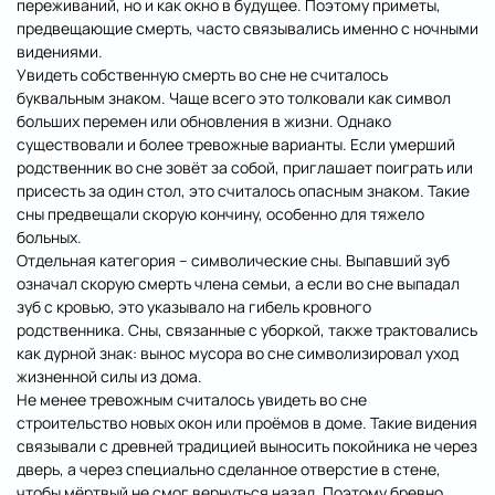
переживаний, но и как окно в будущее. Поэтому приметы,
предвещающие смерть, часто связывались именно с ночными
видениями.
Увидеть собственную смерть во сне не считалось
буквальным знаком. Чаще всего это толковали как символ
больших перемен или обновления в жизни. Однако
существовали и более тревожные варианты. Если умерший
родственник во сне зовёт за собой, приглашает поиграть или
присесть за один стол, это считалось опасным знаком. Такие
сны предвещали скорую кончину, особенно для тяжело
больных.
Отдельная категория – символические сны. Выпавший зуб
означал скорую смерть члена семьи, а если во сне выпадал
зуб с кровью, это указывало на гибель кровного
родственника. Сны, связанные с уборкой, также трактовались
как дурной знак: вынос мусора во сне символизировал уход
жизненной силы из дома.
Не менее тревожным считалось увидеть во сне
строительство новых окон или проёмов в доме. Такие видения
связывали с древней традицией выносить покойника не через
дверь, а через специально сделанное отверстие в стене,
чтобы мёртвый не смог вернуться назад. Поэтому бревно,