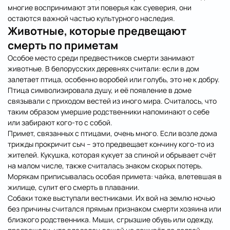
многие воспринимают эти поверья как суеверия, они
остаются важной частью культурного наследия.
Животные, которые предвещают
смерть по приметам
Особое место среди предвестников смерти занимают
животные. В белорусских деревнях считали: если в дом
залетает птица, особенно воробей или голубь, это не к добру.
Птица символизировала душу, и её появление в доме
связывали с приходом вестей из иного мира. Считалось, что
таким образом умершие родственники напоминают о себе
или забирают кого-то с собой.
Примет, связанных с птицами, очень много. Если возле дома
трижды прокричит сыч – это предвещает кончину кого-то из
жителей. Кукушка, которая кукует за спиной и обрывает счёт
на малом числе, также считалась знаком скорых потерь.
Морякам приписывалась особая примета: чайка, влетевшая в
жилище, сулит его смерть в плавании.
Собаки тоже выступали вестниками. Их вой на землю ночью
без причины считался прямым признаком смерти хозяина или
близкого родственника. Мыши, сгрызшие обувь или одежду,