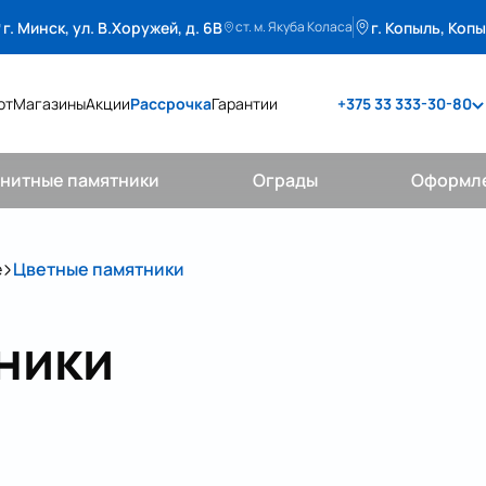
г. Минск, ул. В.Хоружей, д. 6В
г. Копыль, Копы
ст. м. Якуба Коласа
от
Магазины
Акции
Рассрочка
Гарантии
+375 33 333-30-80
+375 33 333-30-80
анитные памятники
Ограды
Оформл
bel-memorial@yandex.by
е
Цветные памятники
ники