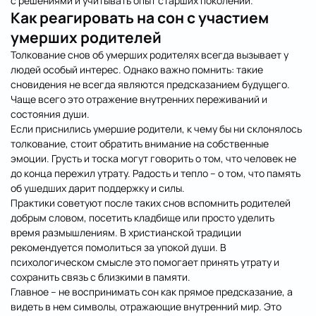
с решениями и учитывать опыт старших поколений.
Как реагировать на сон с участием
умерших родителей
Толкование снов об умерших родителях всегда вызывает у
людей особый интерес. Однако важно помнить: такие
сновидения не всегда являются предсказанием будущего.
Чаще всего это отражение внутренних переживаний и
состояния души.
Если приснились умершие родители, к чему бы ни склонялось
толкование, стоит обратить внимание на собственные
эмоции. Грусть и тоска могут говорить о том, что человек не
до конца пережил утрату. Радость и тепло – о том, что память
об ушедших дарит поддержку и силы.
Практики советуют после таких снов вспомнить родителей
добрым словом, посетить кладбище или просто уделить
время размышлениям. В христианской традиции
рекомендуется помолиться за упокой души. В
психологическом смысле это помогает принять утрату и
сохранить связь с близкими в памяти.
Главное – не воспринимать сон как прямое предсказание, а
видеть в нем символы, отражающие внутренний мир. Это