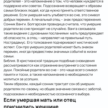
родителей – это напоминание о том, что человек нуждается в
поддержке или советах. Подсознание возвращает к образам
самых близких людей, когда нужно принять ответственное
решение. Если умершая мать улыбается во сне, это символ
добрых перемен. А печальный отец – знак предостережения.
Сонник Ванги. Болгарская провидица считала, что умершие
родители во сне приходят не случайно. Ванга связывала
такие видения с духовными посланиями: мать предупреждает
об опасности, а отец – направляет на правильный путь.
Нострадамус. Его толкования подчеркивают мистический
аспект. Сон про умерших родителей может быть знаком
перемен, иногда предвестием значимых событий в жизни
семьи.
Библия. В христианской традиции подобные сновидения
рассматриваются как отражение внутреннего состояния
души. Покойные родители во сне – это чаще всего символ
памяти и тоски, а также напоминание о необходимости
молиться за усопших.
Таким образом, каждый сонник трактует сон об умерших
родителях по-своему, но общее значение связано с заботой,
подсказками и необходимостью осознанного выбора.
Если умершая мать или отец
приснились женщине