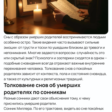
Сны с образом умерших родителей воспринимаются людьми
особенно остро. Такие видения часто вызывают сильные
эмоции: от грусти и тоски по ушедшим близким до тревоги и
непонимания. Многие задаются вопросом: случайность это
или скрытый знак? Психологи и эзотерики сходятся в одном –
подобные сновидения всегда отражают важные внутренние
переживания человека. Толкование снов о покойных
родителях зависит от контекста, пола и состояния сновидца,
а также от культурных и религиозных традиций.
Толкование снов об умерших
родителях по сонникам
Разные сонники дают свои объяснения тому, к чему
приснились умершие родители.
Сонник Миллера. По его трактовке, видеть во сне покойных